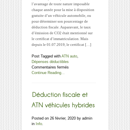
l’avantage de toute nature imposable
chaque année pour la mise à disposition
gratuite d’un véhicule automobile, ou
pour déterminer son pourcentage de
déduction fiscale. Auparavant, le taux
d’émission de CO2 était mentionné sur
le certificat d’immatriculation. Mais
depuis le 01.07.2019, le certificat […]
Post Tagged with
ATN auto
,
Dépenses déductibles
sur
Commentaires fermés
Où
Continue Reading...
trouver
le
taux
de
CO2
pour
les
nouveaux
Posted on 26 février, 2020 by admin
véhicules
in
Info
.
depuis