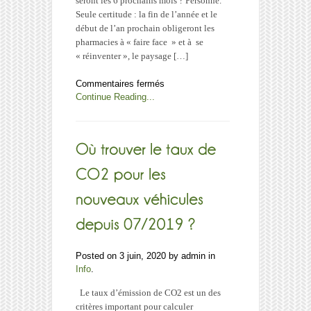
seront les 6 prochains mois ? Personne.
Seule certitude : la fin de l’année et le
début de l’an prochain obligeront les
pharmacies à « faire face » et à se
« réinventer », le paysage […]
sur
Commentaires fermés
La
Continue Reading...
situation
de
l’officine
au
30/06/2020
Posted on 3 juin, 2020 by admin in
Info
.
Le taux d’émission de CO2 est un des
critères important pour calculer