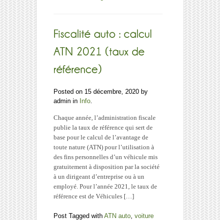
aux
greffes
du
tribunal
de
commerce
de
Bruxelles
Posted on 15 décembre, 2020 by
admin in
Info
.
Chaque année, l’administration fiscale
publie la taux de référence qui sert de
base pour le calcul de l’avantage de
toute nature (ATN) pour l’utilisation à
des fins personnelles d’un véhicule mis
gratuitement à disposition par la société
à un dirigeant d’entreprise ou à un
employé. Pour l’année 2021, le taux de
référence est de Véhicules […]
Post Tagged with
ATN auto
,
voiture