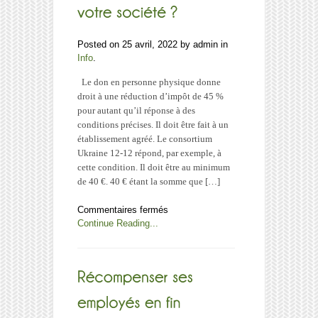
Posted on 25 avril, 2022 by admin in
Info
.
Le don en personne physique donne
droit à une réduction d’impôt de 45 %
pour autant qu’il réponse à des
conditions précises. Il doit être fait à un
établissement agréé. Le consortium
Ukraine 12-12 répond, par exemple, à
cette condition. Il doit être au minimum
de 40 €. 40 € étant la somme que […]
sur
Commentaires fermés
Faites
Continue Reading...
un
don
à
l’Ukraine
!
Vous
ou