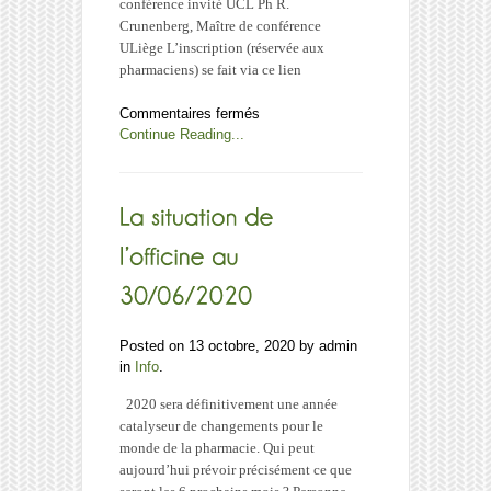
conférence invité UCL Ph R.
Crunenberg, Maître de conférence
ULiège L’inscription (réservée aux
pharmaciens) se fait via ce lien
sur
Commentaires fermés
Webinair
Continue Reading...
pharmaciens:
Gestion
de
fin
d’année
en
période
de
crise
sanitaire
Posted on 13 octobre, 2020 by admin
in
Info
.
2020 sera définitivement une année
catalyseur de changements pour le
monde de la pharmacie. Qui peut
aujourd’hui prévoir précisément ce que