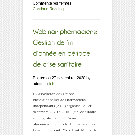
sur
Commentaires fermés
Fiscalité
Continue Reading...
auto
:
calcul
ATN
2021
(taux
de
référence)
Posted on 27 novembre, 2020 by
admin in
Info
.
L’Association des Unions
Professionnelles de Pharmaciens
indépendants (AUP) organise, le 1er
décembre 2020 à 20H00, un Webinaire
sur la gestion de fin d’année en
pharmacie en période de crise sanitaire.
Les orateurs sont: Mr Y. Biot, Maître de