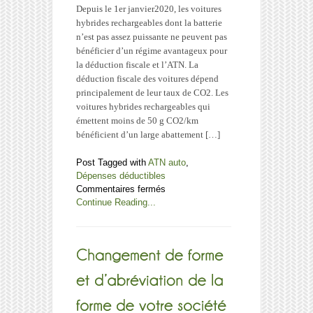
07/2019
Depuis le 1er janvier2020, les voitures
?
hybrides rechargeables dont la batterie
n’est pas assez puissante ne peuvent pas
bénéficier d’un régime avantageux pour
la déduction fiscale et l’ATN. La
déduction fiscale des voitures dépend
principalement de leur taux de CO2. Les
voitures hybrides rechargeables qui
émettent moins de 50 g CO2/km
bénéficient d’un large abattement […]
Post Tagged with
ATN auto
,
Dépenses déductibles
sur
Commentaires fermés
Déduction
Continue Reading...
fiscale
et
ATN
véhicules
hybrides