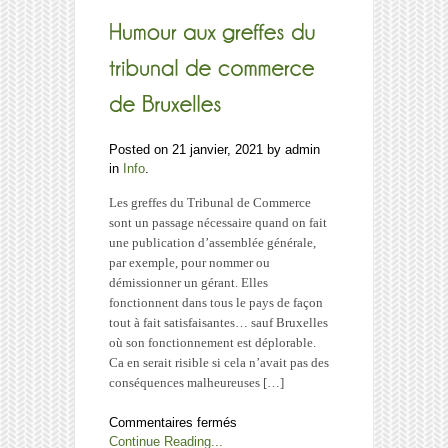
que
quelques
jours
pour
libérer
tout
votre
capital
Posted on 21 janvier, 2021 by admin
avant
in
Info
.
2022
Les greffes du Tribunal de Commerce
sont un passage nécessaire quand on fait
une publication d’assemblée générale,
par exemple, pour nommer ou
démissionner un gérant. Elles
fonctionnent dans tous le pays de façon
tout à fait satisfaisantes… sauf Bruxelles
où son fonctionnement est déplorable.
Ca en serait risible si cela n’avait pas des
conséquences malheureuses […]
sur
Commentaires fermés
Humour
Continue Reading...