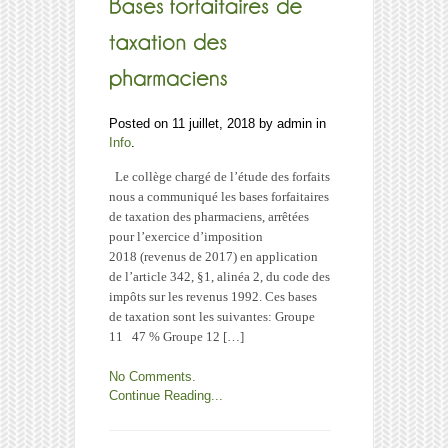
d’abréviation
de
la
forme
de
votre
société
Posted on 11 juillet, 2018 by admin in
applicable
Info
.
au
Le collège chargé de l’étude des forfaits
01/01/2020
nous a communiqué les bases forfaitaires
de taxation des pharmaciens, arrêtées
pour l’exercice d’imposition
2018 (revenus de 2017) en application
de l’article 342, §1, alinéa 2, du code des
impôts sur les revenus 1992. Ces bases
de taxation sont les suivantes: Groupe
11 47 % Groupe 12 […]
No Comments.
Continue Reading...