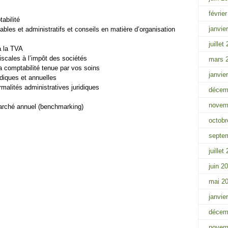
févrie
abilité
janvie
bles et administratifs et conseils en matière d’organisation
juillet
à la TVA
iscales à l’impôt des sociétés
mars 
a comptabilité tenue par vos soins
janvie
diques et annuelles
rmalités administratives juridiques
décem
novem
marché annuel (benchmarking)
octobr
septe
juillet
juin 2
mai 2
janvie
décem
novem