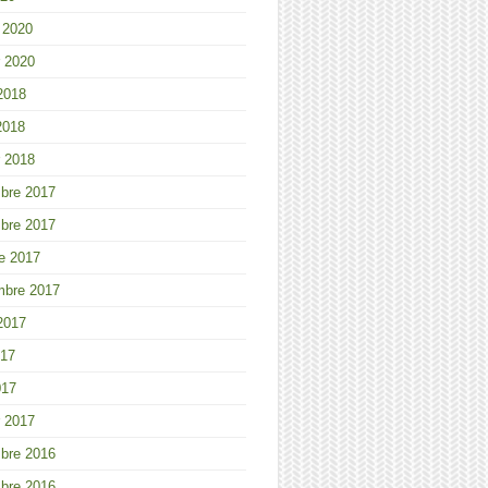
r 2020
r 2020
 2018
2018
r 2018
bre 2017
bre 2017
e 2017
mbre 2017
 2017
017
017
r 2017
bre 2016
bre 2016