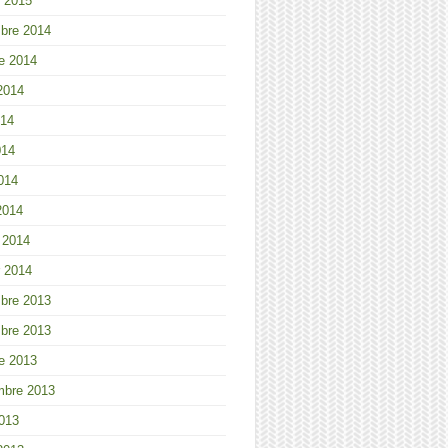
r 2015
bre 2014
e 2014
 2014
014
014
2014
2014
r 2014
r 2014
bre 2013
bre 2013
e 2013
mbre 2013
013