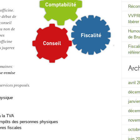
Récom
officine.
VVPRbi
e début de
libére
 conseil
ou non de
Humour
pes
de Bru
officine
Fiscal
s jugerez
référe
omaines:
ise-remise
avril 
services proposés.
décem
hysique
janvie
décem
à la TVA
novem
 impôts des personnes physiques
res fiscales
octobr
juin 2