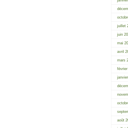
janvie
décem
octobr
juillet
juin 2
mai 2
avril 
mars 
févrie
janvie
décem
novem
octobr
septe
août 2