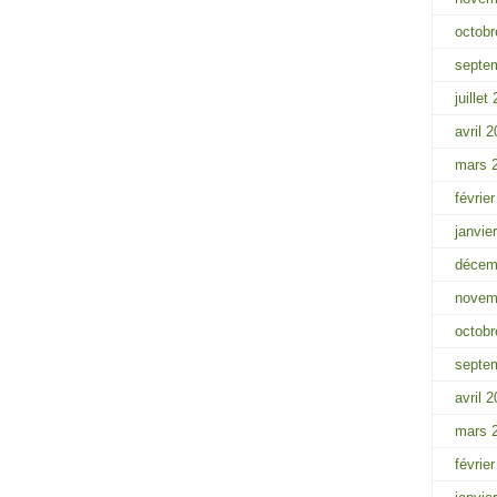
octobr
septe
juillet
avril 
mars 
févrie
janvie
décem
novem
octobr
septe
avril 
mars 
févrie