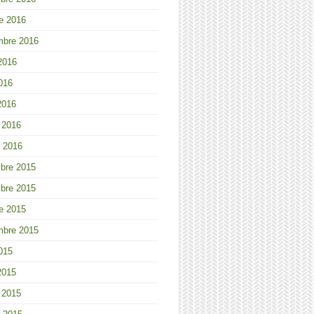
e 2016
mbre 2016
 2016
2016
2016
r 2016
r 2016
bre 2015
bre 2015
e 2015
mbre 2015
2015
2015
r 2015