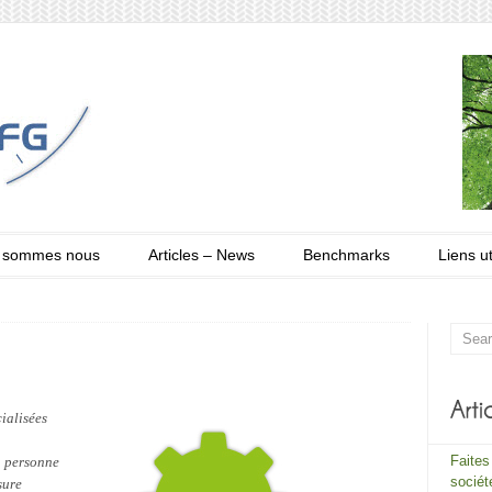
 sommes nous
Articles – News
Benchmarks
Liens ut
ialisées
Faites
en personne
sociét
sure