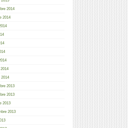
r 2015
bre 2014
e 2014
 2014
014
014
2014
2014
r 2014
r 2014
bre 2013
bre 2013
e 2013
mbre 2013
013