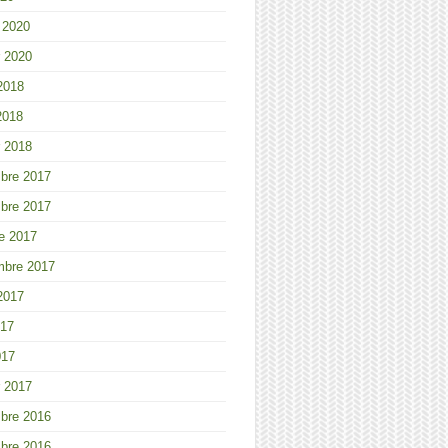
r 2020
r 2020
 2018
2018
r 2018
bre 2017
bre 2017
e 2017
mbre 2017
 2017
017
017
r 2017
bre 2016
bre 2016