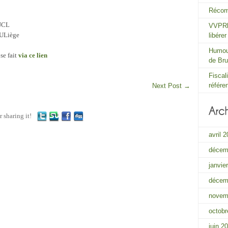
Récom
 UCL
VVPRbi
 ULiège
libére
Humour
se fait
via ce lien
de Bru
Fiscal
référe
Next Post
→
r sharing it!
avril 
décem
janvie
décem
novem
octobr
juin 2