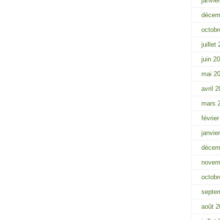
janvie
décem
octobr
juillet
juin 2
mai 2
avril 
mars 
févrie
janvie
décem
novem
octobr
septe
août 2