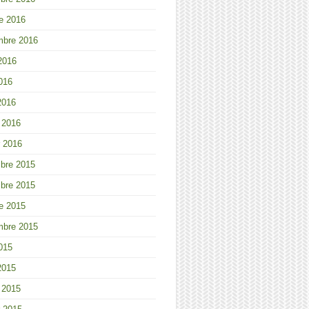
e 2016
mbre 2016
 2016
2016
2016
r 2016
r 2016
bre 2015
bre 2015
e 2015
mbre 2015
2015
2015
r 2015