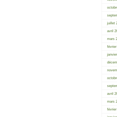
octobr
septe
juillet
avril 
mars 
févrie
janvie
décem
novem
octobr
septe
avril 
mars 
févrie