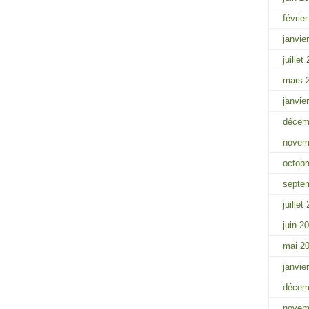
févrie
janvie
juillet
mars 
janvie
décem
novem
octobr
septe
juillet
juin 2
mai 2
janvie
décem
novem