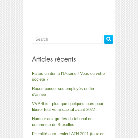
formation
en
gestion
de
l’officine
à
Namur
Faites un don à l’Ukraine ! Vous ou votre
société ?
Récompenser ses employés en fin
d’année
VVPRbis : plus que quelques jours pour
libérer tout votre capital avant 2022
Humour aux greffes du tribunal de
commerce de Bruxelles
Fiscalité auto : calcul ATN 2021 (taux de