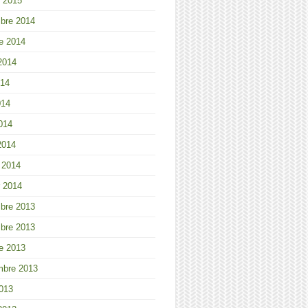
r 2015
bre 2014
e 2014
 2014
014
014
2014
2014
r 2014
r 2014
bre 2013
bre 2013
e 2013
mbre 2013
013