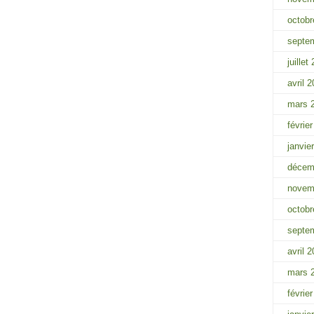
octobr
septe
juillet
avril 
mars 
févrie
janvie
décem
novem
octobr
septe
avril 
mars 
févrie