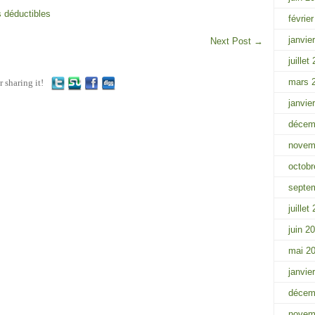
 déductibles
févrie
janvie
Next Post
→
juillet
mars 
r sharing it!
janvie
décem
novem
octobr
septe
juillet
juin 2
mai 2
janvie
décem
novem