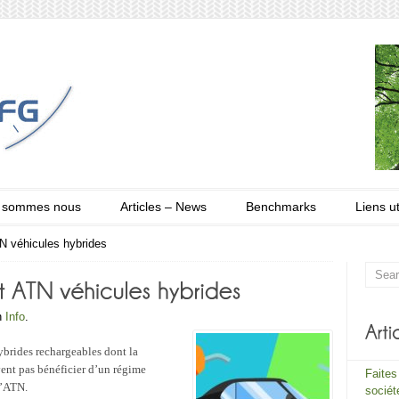
 sommes nous
Articles – News
Benchmarks
Liens ut
TN véhicules hybrides
in
Info
.
ybrides rechargeables dont la
vent pas bénéficier d’un régime
Faites
l’ATN.
sociét