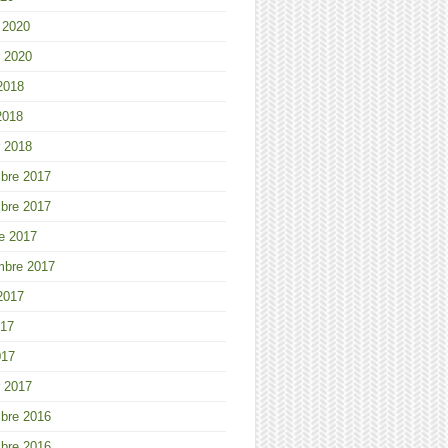
r 2020
r 2020
 2018
2018
r 2018
bre 2017
bre 2017
e 2017
mbre 2017
 2017
017
017
r 2017
bre 2016
bre 2016