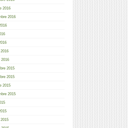
e 2016
mbre 2016
 2016
2016
2016
r 2016
r 2016
bre 2015
bre 2015
e 2015
mbre 2015
2015
2015
r 2015