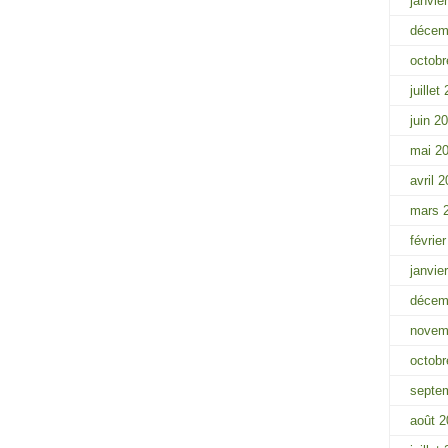
janvie
décem
octobr
juillet
juin 2
mai 2
avril 
mars 
févrie
janvie
décem
novem
octobr
septe
août 2