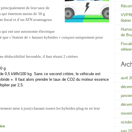
Récom
 principalement de leur taux de
s qui émettent moins de 50 g
VVPRbi
t fiscal et d’un ATN avantageux.
libére
Humour
s qui ont une autonomie électrique
de Bru
ré que c’étaient de « fausses hybrides » conçues uniquement pour
Fiscal
référe
e déductibilité favorable, il faut réunir 2 critères
50 g
 de 0,5 kWh/100 kg. Sans ce second critère, le véhicule est
avril 
ride ». Il faut alors prendre le taux de CO2 du moteur essence
iplier par 2,5.
décem
janvie
décem
èrement mise à jour) classant toutes les hybrides plug-in en leur
novem
octobr
lien
juin 2