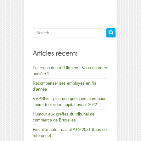
de
la
reprise
d’une
pharmacie
Faites un don à l’Ukraine ! Vous ou votre
société ?
Récompenser ses employés en fin
d’année
VVPRbis : plus que quelques jours pour
libérer tout votre capital avant 2022
Humour aux greffes du tribunal de
commerce de Bruxelles
Fiscalité auto : calcul ATN 2021 (taux de
référence)