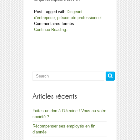
Post Tagged with
Dirigeant
d'entreprise
,
précompte professionnel
sur
Commentaires fermés
Précompte
Continue Reading...
professionnel
des
pharmaciens
dirigeants
d’entreprise
Faites un don à l’Ukraine ! Vous ou votre
société ?
Récompenser ses employés en fin
d’année