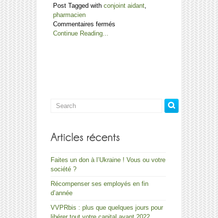
Post Tagged with
conjoint aidant
,
pharmacien
sur
Commentaires fermés
Les
Continue Reading...
cotisations
sociales
versées
par
le
conjoint
aidant
sont-
elles
des
frais
déductibles?
Faites un don à l’Ukraine ! Vous ou votre
société ?
Récompenser ses employés en fin
d’année
VVPRbis : plus que quelques jours pour
libérer tout votre capital avant 2022