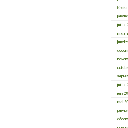
févrie
janvie
juillet
mars 
janvie
décem
novem
octobr
septe
juillet
juin 2
mai 2
janvie
décem
novem