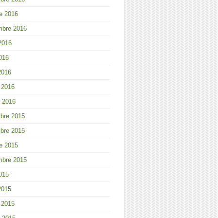
e 2016
mbre 2016
 2016
2016
2016
r 2016
r 2016
bre 2015
bre 2015
e 2015
mbre 2015
2015
2015
r 2015