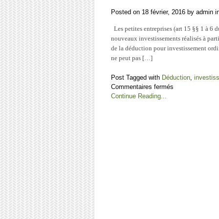
Posted on 18 février, 2016 by admin 
Les petites entreprises (art 15 §§ 1 à 6 
nouveaux investissements réalisés à par
de la déduction pour investissement ord
ne peut pas […]
Post Tagged with
Déduction
,
investis
sur
Commentaires fermés
Augmentation
Continue Reading...
du
%
de
base
de
la
déduction
pour
investissement