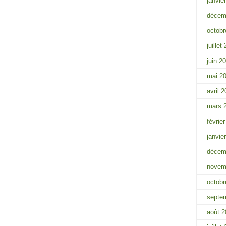
janvie
décem
octobr
juillet
juin 2
mai 2
avril 
mars 
févrie
janvie
décem
novem
octobr
septe
août 2