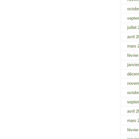
octobr
septe
juillet
avril 
mars 
févrie
janvie
décem
novem
octobr
septe
avril 
mars 
févrie