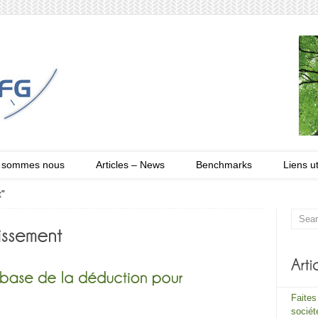
 sommes nous
Articles – News
Benchmarks
Liens ut
t"
Faites
sociét