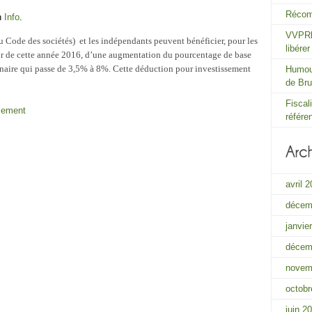
Récom
in
Info
.
VVPRbi
du Code des sociétés) et les indépendants peuvent bénéficier, pour les
libére
tir de cette année 2016, d’une augmentation du pourcentage de base
inaire qui passe de 3,5% à 8%. Cette déduction pour investissement
Humour
de Bru
Fiscal
sement
référe
avril 
décem
janvie
décem
novem
octobr
juin 2